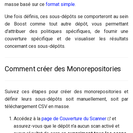
Intégration avec des tiers
GitHub
masse basé sur ce
format simple
.
i
o
Suppression de données
GitLab
Une fois définis, ces sous-dépôts se comporteront au sein
de Boost comme tout autre dépôt, vous permettant
n
Jenkins
d'attribuer des politiques spécifiques, de fournir une
d
couverture spécifique et de visualiser les résultats
concernant ces sous-dépôts.
e
l
Comment créer des Monorepositories
a
r
e
Suivez ces étapes pour créer des monorepositories et
définir leurs sous-dépôts soit manuellement, soit par
c
téléchargement CSV en masse.
h
Accédez à la
page de Couverture du Scanner
et
e
assurez-vous que le dépôt n'a aucun scan activé et
r