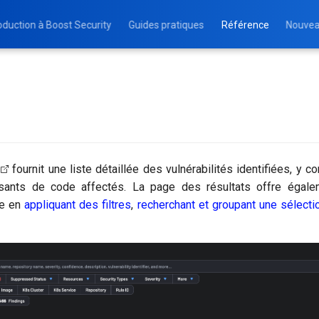
oduction à Boost Security
Guides pratiques
Référence
Nouvea
fournit une liste détaillée des vulnérabilités identifiées, y 
sants de code affectés. La page des résultats offre égalem
ue en
appliquant des filtres
,
recherchant et groupant une sélecti