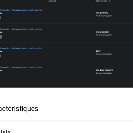
actéristiques
ltats