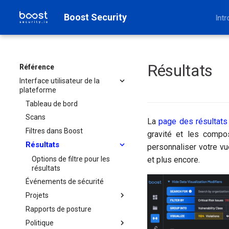
Boost Security
Intr
Résultats
Référence
Interface utilisateur de la
plateforme
Tableau de bord
Scans
La
page des résultats
Filtres dans Boost
gravité et les compo
Résultats
personnaliser votre v
Options de filtre pour les
et plus encore.
résultats
Événements de sécurité
Projets
Rapports de posture
Projet
Politique