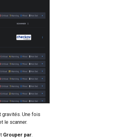
 gravités. Une fois
et le scanner.
et
Grouper par
.