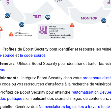
: Profitez de Boost Security pour identifier et résoudre les vuln
n-source
et
le code source
.
nteneurs
: Utilisez Boost Security pour identifier et traiter les v
eurs
.
ploiements
: Intégrez Boost Security dans votre
processus d'inté
e code ou vos ressources d'artefacts à la recherche de vulnérabil
 Profitez de Boost Security pour atteindre
l'automatisation DevS
 des politiques
, en réalisant des scans d'images de conteneurs, e
icielle
: Générez des
Nomenclatures logicielles à travers toute