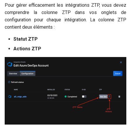
Terminologie
GitHub
i
Pour gérer efficacement les intégrations ZTP, vous devez
Politique
comprendre la colonne ZTP dans vos onglets de
o
FAQs
GitLab
configuration pour chaque intégration. La colonne ZTP
Couverture du Scanner
n
contient deux éléments :
Jenkins
d
Inventaire de la chaîne
Statut ZTP
d'approvisionnement
e
Actions ZTP
l
SBOM
a
Protection du Poste
r
Conformité
e
c
Gestion d'actifs
h
Audit
e
r