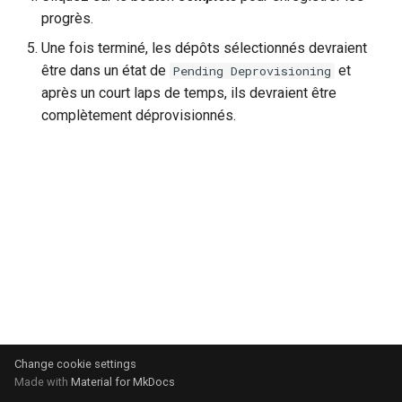
Terminologie
GitHub
i
progrès.
Politique
o
Une fois terminé, les dépôts sélectionnés devraient
FAQs
GitLab
être dans un état de
et
Pending Deprovisioning
Couverture du Scanner
n
après un court laps de temps, ils devraient être
Jenkins
d
complètement déprovisionnés.
Inventaire de la chaîne
d'approvisionnement
e
l
SBOM
a
Protection du Poste
r
Conformité
e
c
Gestion d'actifs
h
Audit
Change cookie settings
e
Made with
Material for MkDocs
r