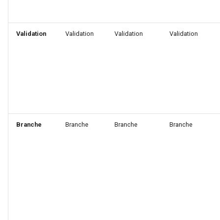
c
Validation
Validation
Validation
Validation
h
e
Branche
Branche
Branche
Branche