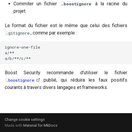
Terminologie
GitHub
Commiter un fichier
à la racine du
.boostignore
i
Politique
projet.
o
FAQs
GitLab
Couverture du Scanner
Le format du fichier est le même que celui des fichiers
n
Jenkins
, comme par exemple :
.gitignore
d
Inventaire de la chaîne
d'approvisionnement
e
ignore-one-file

a/**

l
SBOM
a
Boost Security recommande d'utiliser le fichier
Protection du Poste
r
publié, qui réduira les faux positifs
.boostignore
courants à travers divers langages et frameworks.
Conformité
e
c
Gestion d'actifs
h
Audit
Change cookie settings
e
Made with
Material for MkDocs
r