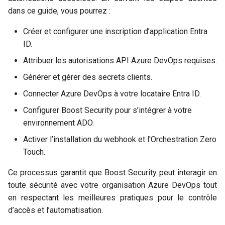
Terminologie
GitHub
i
dans ce guide, vous pourrez :
Politique
o
FAQs
GitLab
Créer et configurer une inscription d’application Entra
Couverture du Scanner
n
ID.
Jenkins
Attribuer les autorisations API Azure DevOps requises.
d
Inventaire de la chaîne
d'approvisionnement
Générer et gérer des secrets clients.
e
Connecter Azure DevOps à votre locataire Entra ID.
l
SBOM
Configurer Boost Security pour s’intégrer à votre
a
environnement ADO.
Protection du Poste
r
Activer l’installation du webhook et l'Orchestration Zero
Conformité
Touch.
e
c
Ce processus garantit que Boost Security peut interagir en
Gestion d'actifs
toute sécurité avec votre organisation Azure DevOps tout
h
en respectant les meilleures pratiques pour le contrôle
Audit
e
d’accès et l’automatisation.
r