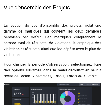
Intégration avec des tiers
Branches multiples
GitHub
i
Vue d'ensemble des Projets
o
Suppression de données
GitLab
n
Jenkins
La section de vue d'ensemble des projets inclut une
d
gamme de métriques qui couvrent les deux dernières
semaines par défaut. Ces métriques comprennent le
e
nombre total de résultats, de violations, le graphique des
l
violations et résultats, ainsi que les dépôts avec le plus de
a
violations.
r
Pour changer la période d'observation, sélectionnez l'une
des options suivantes dans le menu déroulant en haut à
e
droite de l'écran :
2 semaines, 1 mois, 3 mois ou 12 mois
.
c
h
e
r