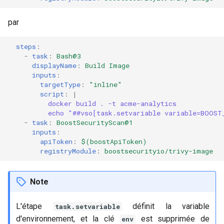
par
steps
:
-
task
:
Bash@3
displayName
:
Build Image
inputs
:
targetType
:
"inline"
script
:
|
docker build . -t acme-analytics
echo "##vso[task.setvariable variable=BOOST
-
task
:
BoostSecurityScan@1
inputs
:
apiToken
:
$(boostApiToken)
registryModule
:
boostsecurityio/trivy-image
Note
L'étape
définit la variable
task.setvariable
d'environnement, et la clé
est supprimée de
env