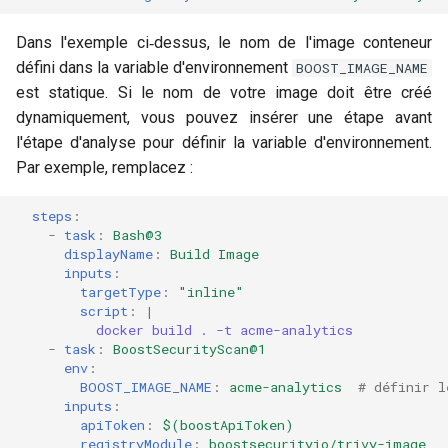
Dans l'exemple ci‑dessus, le nom de l'image conteneur
défini dans la variable d'environnement
BOOST_IMAGE_NAME
est statique. Si le nom de votre image doit être créé
dynamiquement, vous pouvez insérer une étape avant
l'étape d'analyse pour définir la variable d'environnement.
Par exemple, remplacez :
steps
:
-
task
:
Bash@3
displayName
:
Build Image
inputs
:
targetType
:
"inline"
script
:
|
docker build . -t acme-analytics
-
task
:
BoostSecurityScan@1
env
:
BOOST_IMAGE_NAME
:
acme-analytics
# définir l
inputs
:
apiToken
:
$(boostApiToken)
registryModule
:
boostsecurityio/trivy-image