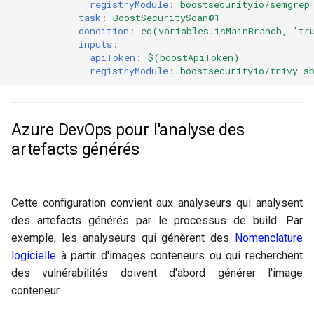
registryModule
:
boostsecurityio/semgrep
-
task
:
BoostSecurityScan@1
condition
:
eq(variables.isMainBranch, 'tr
inputs
:
apiToken
:
$(boostApiToken)
registryModule
:
boostsecurityio/trivy-s
Azure DevOps pour l'analyse des
artefacts générés
Cette configuration convient aux analyseurs qui analysent
des artefacts générés par le processus de build. Par
exemple, les analyseurs qui génèrent des
Nomenclature
logicielle
à partir d'images conteneurs ou qui recherchent
des vulnérabilités doivent d'abord générer l'image
conteneur.