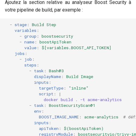
Ajoutez la section relative au analyseur Boost Security à
votre pipeline de build, par exemple :
-
stage
:
Build Step
variables
:
-
group
:
boostsecurity
-
name
:
boostApiToken
value
:
$[variables.BOOST_API_TOKEN]
jobs
:
-
job
:
steps
:
-
task
:
Bash@3
displayName
:
Build Image
inputs
:
targetType
:
"inline"
script
:
|
docker build . -t acme-analytics
-
task
:
BoostSecurityScan@1
env
:
BOOST_IMAGE_NAME
:
acme-analytics
# déf
inputs
:
apiToken
:
$(boostApiToken)
registryModule
:
boostsecurityio/trivy-i