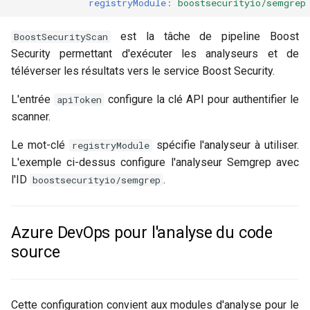
registryModule
:
boostsecurityio/semgrep
c
est la tâche de pipeline Boost
BoostSecurityScan
h
Security permettant d'exécuter les analyseurs et de
téléverser les résultats vers le service Boost Security.
e
L'entrée
configure la clé API pour authentifier le
apiToken
scanner.
Le mot-clé
spécifie l'analyseur à utiliser.
registryModule
L'exemple ci-dessus configure l'analyseur Semgrep avec
l'ID
.
boostsecurityio/semgrep
Azure DevOps pour l'analyse du code
source
Cette configuration convient aux modules d'analyse pour le