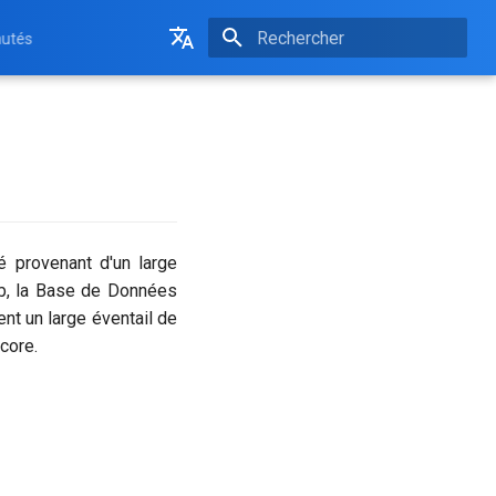
utés
Initialisation de la recherche
English
Français
é provenant d'un large
ub, la Base de Données
nt un large éventail de
core.