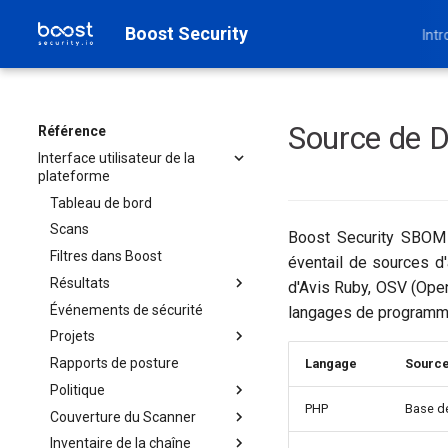
Boost Security
Intr
Source de 
Référence
Interface utilisateur de la
plateforme
Tableau de bord
Scans
Boost Security SBOM (
Filtres dans Boost
éventail de sources d
Résultats
d'Avis Ruby, OSV (Open
Événements de sécurité
Options de filtre pour les
langages de programmat
résultats
Projets
Rapports de posture
Projet
Langage
Sourc
Politique
PHP
Base de
Couverture du Scanner
Catégories de règles de
politique
Inventaire de la chaîne
Provisionner des analyseurs