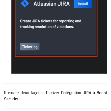
Security ?
c
Comment résoudre une
h
erreur d'installation de JIRA
e
Comment mettre à jour le
jeton d'accès personnel
JIRA
Il existe deux façons d'activer l'intégration JIRA à Boost
Security :