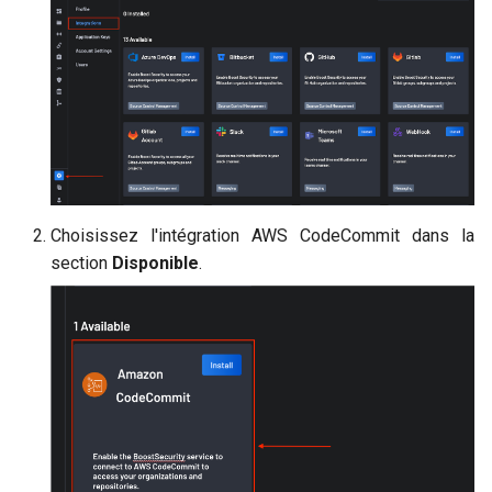
c
h
e
Choisissez l'intégration AWS CodeCommit dans la
section
Disponible
.