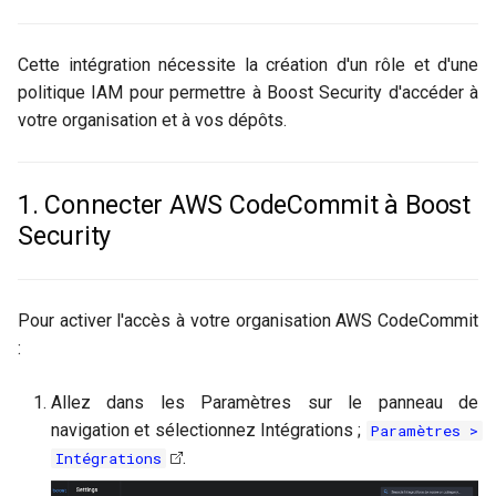
Terminologie
GitHub
i
Politique
o
FAQs
GitLab
Cette intégration nécessite la création d'un rôle et d'une
Couverture du Scanner
politique IAM pour permettre à Boost Security d'accéder à
n
Jenkins
votre organisation et à vos dépôts.
d
Inventaire de la chaîne
d'approvisionnement
e
1. Connecter AWS CodeCommit à Boost
l
SBOM
Security
a
Protection du Poste
r
Pour activer l'accès à votre organisation AWS CodeCommit
Conformité
e
:
c
Gestion d'actifs
Allez dans les Paramètres sur le panneau de
h
navigation et sélectionnez Intégrations ;
Paramètres >
Audit
e
.
Intégrations
r