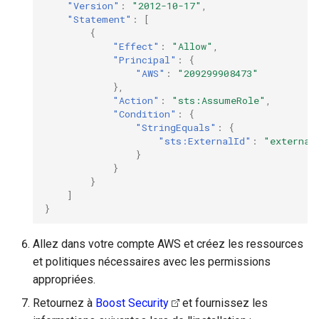
"Version"
:
"2012-10-17"
,
"Statement"
:
[
{
"Effect"
:
"Allow"
,
"Principal"
:
{
"AWS"
:
"209299908473"
},
"Action"
:
"sts:AssumeRole"
,
"Condition"
:
{
"StringEquals"
:
{
"sts:ExternalId"
:
"external
}
}
}
]
}
Allez dans votre compte AWS et créez les ressources
et politiques nécessaires avec les permissions
appropriées.
Retournez à
Boost Security
et fournissez les