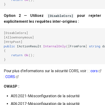
}
Option 2 — Utilisez
pour rejeter
[DisableCors]
explicitement les requêtes inter-origines :
[DisableCors]
[AllowAnonymous]
[HttpPost]
public
IActionResult
InternalOnly
([
FromForm
]
string
d
{
return
Ok
();
}
Pour plus d'informations sur la sécurité CORS, voir : :
cors
:
CORS
OWASP :
A05:2021-Mésconfiguration de la sécurité
A06:2017-Mésconfiguration de la sécurité