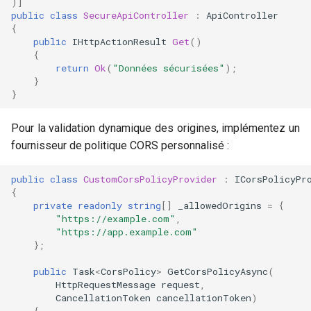
)]
public
class
SecureApiController
:
ApiController
{
public
IHttpActionResult
Get
()
{
return
Ok
(
"Données sécurisées"
);
}
}
Pour la validation dynamique des origines, implémentez un
fournisseur de politique CORS personnalisé :
public
class
CustomCorsPolicyProvider
:
ICorsPolicyPr
{
private
readonly
string
[]
_allowedOrigins
=
{
"https://example.com"
,
"https://app.example.com"
};
public
Task
<
CorsPolicy
>
GetCorsPolicyAsync
(
HttpRequestMessage
request
,
CancellationToken
cancellationToken
)
{