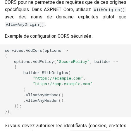
CORS pour ne permettre des requêtes que de ces origines
spécifiques. Dans ASP.NET Core, utilisez
WithOrigins()
avec des noms de domaine explicites plutôt que
.
AllowAnyOrigin()
Exemple de configuration CORS sécurisée :
services
.
AddCors
(
options
=>
{
options
.
AddPolicy
(
"SecurePolicy"
,
builder
=>
{
builder
.
WithOrigins
(
"https://example.com"
,
"https://app.example.com"
)
.
AllowAnyMethod
()
.
AllowAnyHeader
();
});
});
Si vous devez autoriser les identifiants (cookies, en-têtes