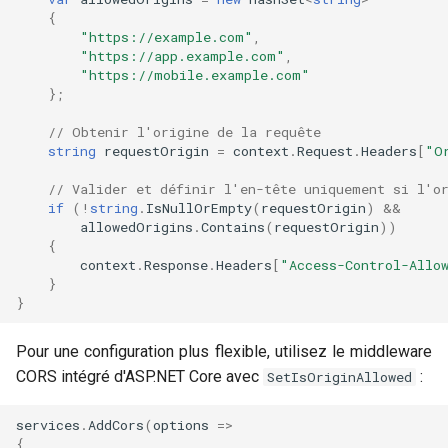
{
"https://example.com"
,
"https://app.example.com"
,
"https://mobile.example.com"
};
// Obtenir l'origine de la requête
string
requestOrigin
=
context
.
Request
.
Headers
[
"O
// Valider et définir l'en-tête uniquement si l'o
if
(
!
string
.
IsNullOrEmpty
(
requestOrigin
)
&&
allowedOrigins
.
Contains
(
requestOrigin
))
{
context
.
Response
.
Headers
[
"Access-Control-Allo
}
}
Pour une configuration plus flexible, utilisez le middleware
CORS intégré d'ASP.NET Core avec
:
SetIsOriginAllowed
services
.
AddCors
(
options
=>
{