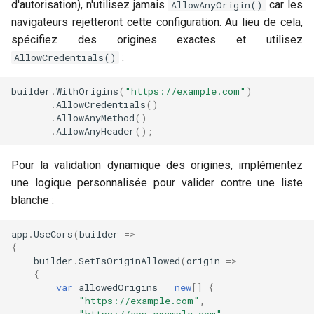
d'autorisation), n'utilisez jamais
car les
AllowAnyOrigin()
navigateurs rejetteront cette configuration. Au lieu de cela,
spécifiez des origines exactes et utilisez
:
AllowCredentials()
builder
.
WithOrigins
(
"https://example.com"
)
.
AllowCredentials
()
.
AllowAnyMethod
()
.
AllowAnyHeader
();
Pour la validation dynamique des origines, implémentez
une logique personnalisée pour valider contre une liste
blanche :
app
.
UseCors
(
builder
=>
{
builder
.
SetIsOriginAllowed
(
origin
=>
{
var
allowedOrigins
=
new
[]
{
"https://example.com"
,
"https://app.example.com"