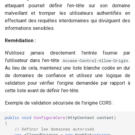
attaquant pourrait définir l'en-tête sur son domaine
c
malveillant et tromper les utilisateurs authentifiés en
effectuant des requêtes interdomaines qui divulguent des
h
informations sensibles.
e
Remédiation :
N'utilisez jamais directement l'entrée fournie par
l'utilisateur dans l'en-tête
.
Access-Control-Allow-Origin
Au lieu de cela, maintenez une liste blanche codée en dur
de domaines de confiance et utilisez une logique de
validation pour vérifier l'origine demandée par rapport à
cette liste avant de définir l'en-tête.
Exemple de validation sécurisée de l'origine CORS :
public
void
ConfigureCors
(
HttpContext
context
)
{
// Définir les domaines autorisés
var
allowedOrigins
=
new
HashSet
<
string
>