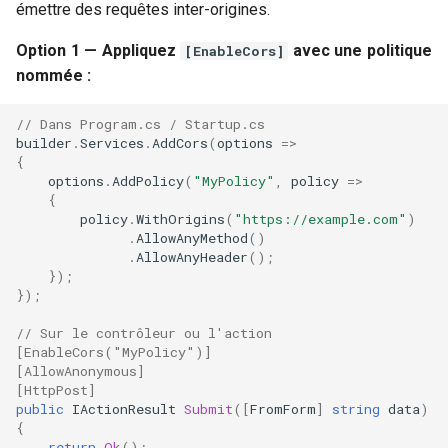
émettre des requêtes inter-origines.
Option 1 — Appliquez
avec une politique
[EnableCors]
nommée :
// Dans Program.cs / Startup.cs
builder
.
Services
.
AddCors
(
options
=>
{
options
.
AddPolicy
(
"MyPolicy"
,
policy
=>
{
policy
.
WithOrigins
(
"https://example.com"
)
.
AllowAnyMethod
()
.
AllowAnyHeader
();
});
});
// Sur le contrôleur ou l'action
[EnableCors("MyPolicy")]
[AllowAnonymous]
[HttpPost]
public
IActionResult
Submit
([
FromForm
]
string
data
)
{
return
Ok
();