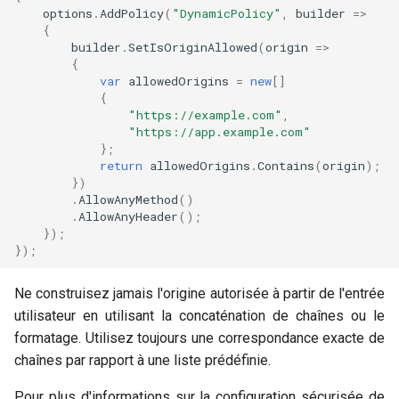
options
.
AddPolicy
(
"DynamicPolicy"
,
builder
=>
{
builder
.
SetIsOriginAllowed
(
origin
=>
{
var
allowedOrigins
=
new
[]
{
"https://example.com"
,
"https://app.example.com"
};
return
allowedOrigins
.
Contains
(
origin
);
})
.
AllowAnyMethod
()
.
AllowAnyHeader
();
});
});
Ne construisez jamais l'origine autorisée à partir de l'entrée
utilisateur en utilisant la concaténation de chaînes ou le
formatage. Utilisez toujours une correspondance exacte de
chaînes par rapport à une liste prédéfinie.
Pour plus d'informations sur la configuration sécurisée de