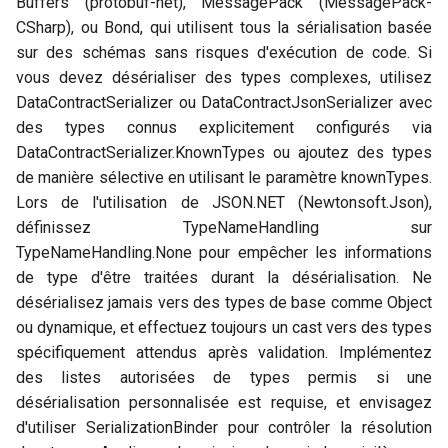
Buffers (protobuf-net), MessagePack (MessagePack-
CSharp), ou Bond, qui utilisent tous la sérialisation basée
sur des schémas sans risques d'exécution de code. Si
vous devez désérialiser des types complexes, utilisez
DataContractSerializer ou DataContractJsonSerializer avec
des types connus explicitement configurés via
DataContractSerializer.KnownTypes ou ajoutez des types
de manière sélective en utilisant le paramètre knownTypes.
Lors de l'utilisation de JSON.NET (Newtonsoft.Json),
définissez TypeNameHandling sur
TypeNameHandling.None pour empêcher les informations
de type d'être traitées durant la désérialisation. Ne
désérialisez jamais vers des types de base comme Object
ou dynamique, et effectuez toujours un cast vers des types
spécifiquement attendus après validation. Implémentez
des listes autorisées de types permis si une
désérialisation personnalisée est requise, et envisagez
d'utiliser SerializationBinder pour contrôler la résolution