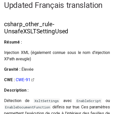
Updated Français translation
csharp_other_rule-
UnsafeXSLTSettingUsed
Résumé :
Injection XML (également connue sous le nom d'injection
XPath aveugle)
Gravité :
Élevée
CWE :
CWE-91
Description :
Détection de
avec
ou
XsltSettings
EnableScript
définis sur true. Ces paramètres
EnableDocumentFunction
permettent l'exécution de code à l'intérieur des feuilles de