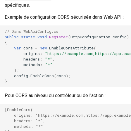
spécifiques.
Exemple de configuration CORS sécurisée dans Web API :
// Dans WebApiConfig.cs
public
static
void
Register
(
HttpConfiguration
config
)
{
var
cors
=
new
EnableCorsAttribute
(
origins
:
"https://example.com,https://app.exa
headers
:
"*"
,
methods
:
"*"
);
config
.
EnableCors
(
cors
);
}
Pour CORS au niveau du contrôleur ou de l'action :
[EnableCors(
    origins: "https://example.com,https://app.exampl
    headers: "*",
    methods: "*"