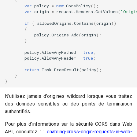
var
policy
=
new
CorsPolicy
();
var
origin
=
request
.
Headers
.
GetValues
(
"Origi
if
(
_allowedOrigins
.
Contains
(
origin
))
{
policy
.
Origins
.
Add
(
origin
);
}
policy
.
AllowAnyMethod
=
true
;
policy
.
AllowAnyHeader
=
true
;
return
Task
.
FromResult
(
policy
);
}
}
N'utilisez jamais d'origines wildcard lorsque vous traitez
des données sensibles ou des points de terminaison
authentifiés.
Pour plus d'informations sur la sécurité CORS dans Web
API, consultez : :
enabling-cross-origin-requests-in-web-