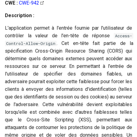
Intégration avec des tiers
Terminologie
GitHub
CWE :
CWE-942
i
Politique
Description :
o
Suppression de données
FAQs
GitLab
Couverture du Scanner
n
L'application permet à l'entrée fournie par l'utilisateur de
Jenkins
contrôler la valeur de l'en-tête de réponse
Access-
d
Inventaire de la chaîne
. Cet en-tête fait partie de la
Control-Allow-Origin
d'approvisionnement
e
spécification Cross-Origin Resource Sharing (CORS) qui
détermine quels domaines externes peuvent accéder aux
l
SBOM
ressources sur ce serveur. En permettant à l'entrée de
a
l'utilisateur de spécifier des domaines fiables, un
Protection du Poste
adversaire pourrait exploiter cette faiblesse pour forcer les
r
clients à envoyer des informations d'identification (telles
Conformité
e
que des identifiants de session ou des cookies) au serveur
c
de l'adversaire. Cette vulnérabilité devient exploitables
Gestion d'actifs
lorsqu'elle est combinée avec d'autres faiblesses telles
h
que le Cross-Site Scripting (XSS), permettant aux
Audit
e
attaquants de contourner les protections de la politique de
même origine et de voler des données sensibles. Un
r