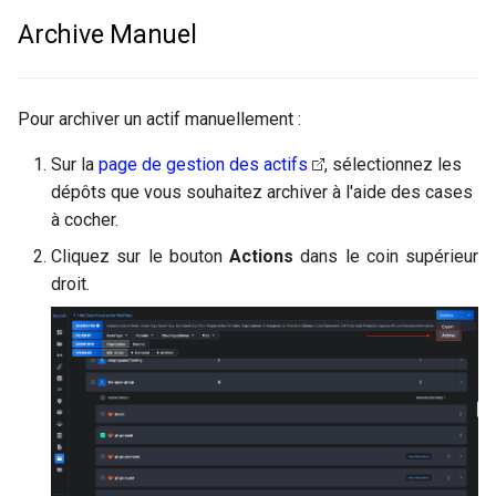
Intégration avec des tiers
GitHub
i
Archivage via le Contrôle de
Archive Manuel
Version
o
Suppression de données
GitLab
n
Capacités Clés
Jenkins
Pour archiver un actif manuellement :
d
Désarchivage des Actifs
Sur la
page de gestion des actifs
, sélectionnez les
e
dépôts que vous souhaitez archiver à l'aide des cases
l
Visualisation des Actifs
à cocher.
Archivés
a
Cliquez sur le bouton
Actions
dans le coin supérieur
droit.
r
e
c
h
e
r